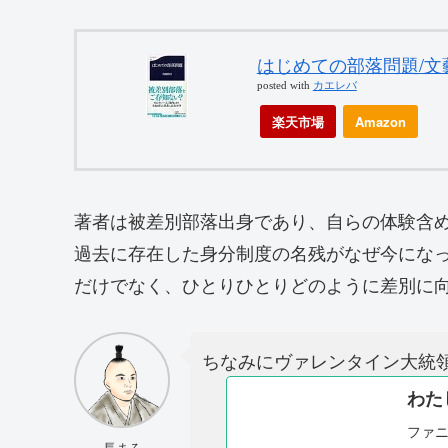
はじめての部落問題/文
posted with
カエレバ
楽天市場
Amazon
著者は被差別部落出身であり、自らの体験含
過去に存在した身分制度の名残がなぜ今にな
だけでなく、ひとりひとりどのように差別に
ちなみにヴァレンタイン大統
わた
ファ
長まろ