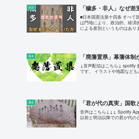
「穢多・非人」なぜ差
生活
■日本国憲法第十四条 すべ
は門地により、政治的、経済
による差別というものはありませ
「廃藩置県」幕藩体制
幕末
↓音声配信はこちら↓ spot
です。 イラストや地図などもあ
「君が代の真実」国歌
通史
音声はこちら↓↓↓ Spotify 
以前と明治以降での君が代のとら