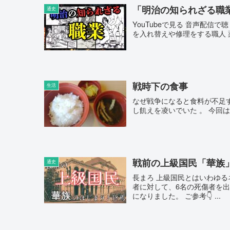
「明治の知られざる職
通史
YouTubeで見る 音声配信
を入れ替えや修理をする職人 薬
戦時下の食事
生活
なぜ戦争になると食料が不足
し飢えを凌いでいた 。 今回
戦前の上級国民「華族
通史
長まろ 上級国民とはいわゆる
者に対して、6名の死傷者を
になりました。 ご参考👇 ...