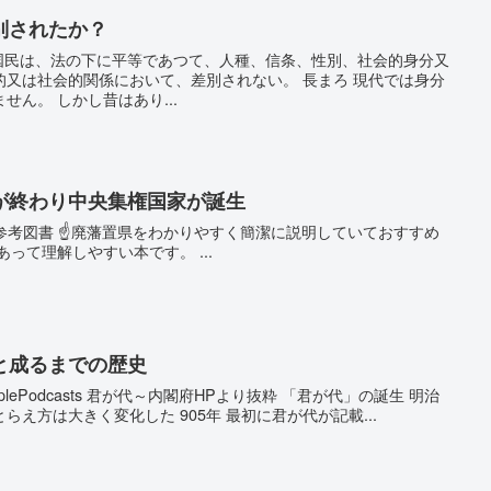
別されたか？
て国民は、法の下に平等であつて、人種、信条、性別、社会的身分又
的又は社会的関係において、差別されない。 長まろ 現代では身分
ん。 しかし昔はあり...
が終わり中央集権国家が誕生
ify 参考図書 ☝廃藩置県をわかりやすく簡潔に説明していておすすめ
って理解しやすい本です。 ...
と成るまでの歴史
ApplePodcasts 君が代～内閣府HPより抜粋 「君が代」の誕生 明治
え方は大きく変化した 905年 最初に君が代が記載...