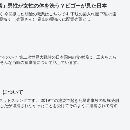
業」男性が女性の体を洗う？ビゴーが見た日本
で聴く 今回扱った明治の職業はこちらです 下駄の歯入れ屋 下駄の歯
売り （売薬さん） 富山の薬売りは配置売薬と...
するのか？ 第二次世界大戦時の日本国内の食生活は、工夫をこら
はそんな当時の食事情について話しています。
」について
ネットスラングです。 2019年の池袋で起きた暴走事故の飯塚受刑
出したが逮捕されなかったことを受けてそのように揶揄されて有名