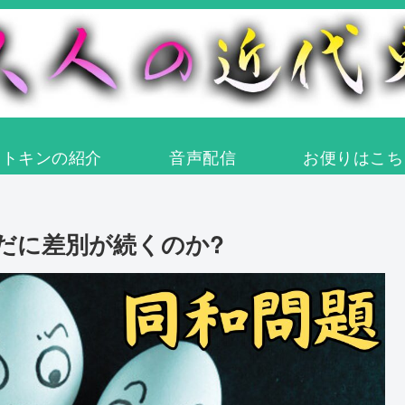
オトキンの紹介
音声配信
お便りはこち
だに差別が続くのか?