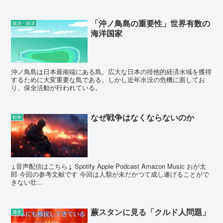
「沖ノ鳥島の重要性」世界有数の
政治・経済
海洋国家
沖ノ鳥島は日本最南端にある島。広大な日本の排他的経済水域を獲得
するために大変重要な島である。しかし近年水没の危機に面してお
り、保全活動が行われている。
なぜ戦争はなくならないのか
戦争
↓音声配信はこちら↓ Spotify Apple Podcast Amazon Music おが太
郎 今回の参考文献です 今回は人類が未だかつて成し遂げることがで
きない壮...
蕨スタンに見る「クルド人問題」
通史