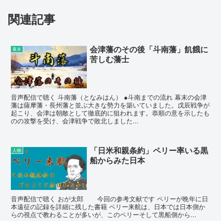
関連記事
会津藩のその後「斗南藩」飢餓に
幕末
苦しむ藩士
音声配信で聴く 斗南藩（となみはん） ●斗南までの流れ 幕末の会津
藩は薩摩藩・長州藩と並ぶ大きな勢力を築いていました。戊辰戦争が
起こり、会津は朝敵として徹底的に狙われます。恭順の意を示したも
のの攻撃を受け、会津戦争で敗北しました...
「日米和親条約」ペリー率いる黒
人物
船からみた日本
音声配信で聴く おが太郎 今回の参考文献です ペリーが晩年に日
本遠征の記録を詳細に残した書籍 ペリー来航は、日本では日本側か
らの視点で教わることが多いが、このペリーそして黒船側から...