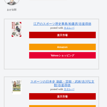
おが太郎
江戸のスポーツ歴史事典/柏書房/谷釜尋徳
posted with
カエレバ
楽天市場
Amazon
Yahooショッピング
スポーツの日本史 遊戯・芸能・武術/吉川弘文
館/谷釜尋徳
posted with
カエレバ
楽天市場