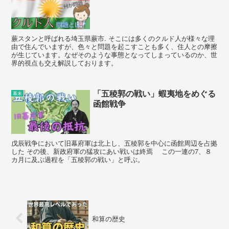
蕨スタンと呼ばれる埼玉県蕨市. そこには多くのクルド人が様々な理
由で住んでいますが、色々と問題を起こすことも多く、住人との摩擦
が生じています。なぜそのような事態となってしまっているのか、世
界的視点も交え解説しております。
「五稜郭の戦い」蝦夷地をめぐる
幕末
函館戦争
戊辰戦争において旧幕府軍は北上し、五稜郭を中心に函館周辺を占拠
した その後、新政府軍の猛攻にあい戦いは終焉 この一連の7、８
カ月に及ぶ過程を「五稜郭の戦い」と呼ぶ。
和算の歴史