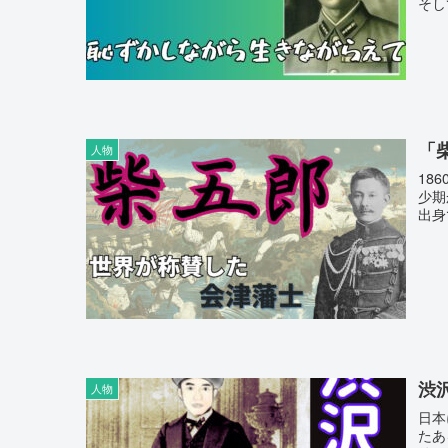
そし
「
人物
18
少期
出身
渋
人物
日本
たあ