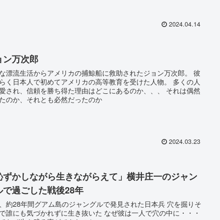
2024.04.14
ョン万次郎
な漂流生活からアメリカの捕鯨船に救助されたジョン万次郎。 彼
らく日本人で初めてアメリカの高等教育を受けた人物。 多くの人
愛され、信頼を勝ち得た理由はどこにあるのか、、、 それは偶然
たのか、それとも必然だったのか
2024.03.23
恥ずかしながら生きながらえて」横井庄一のジャン
ルで過ごした戦後28年
、約28年間グアム島のジャングルで発見された日本兵 穴を掘りそ
で誰にも気づかれずに生き抜いた なぜ彼は一人で穴の中に・・・