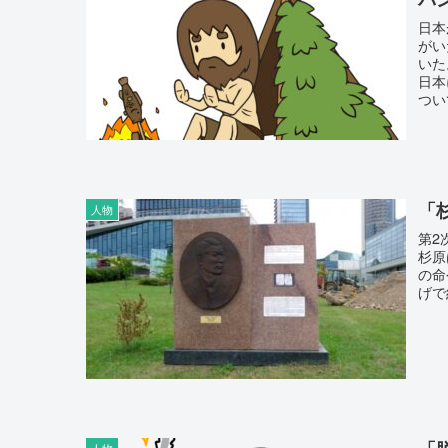
日本
がい
いた
日本
つい
「
人物
第2
杉原
の命
げで
人物