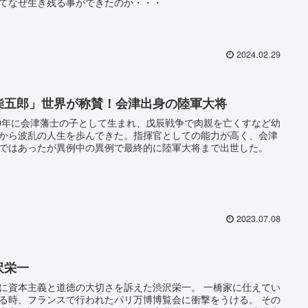
てなぜ生き残る事ができたのか・・・
2024.02.29
柴五郎」世界が称賛！会津出身の陸軍大将
60年に会津藩士の子として生まれ、戊辰戦争で肉親を亡くすなど幼
から波乱の人生を歩んできた。指揮官としての能力が高く、会津
ではあったが異例中の異例で最終的に陸軍大将まで出世した。
2023.07.08
沢栄一
に資本主義と道徳の大切さを訴えた渋沢栄一。 一橋家に仕えてい
る時、フランスで行われたパリ万博博覧会に衝撃をうける。 その