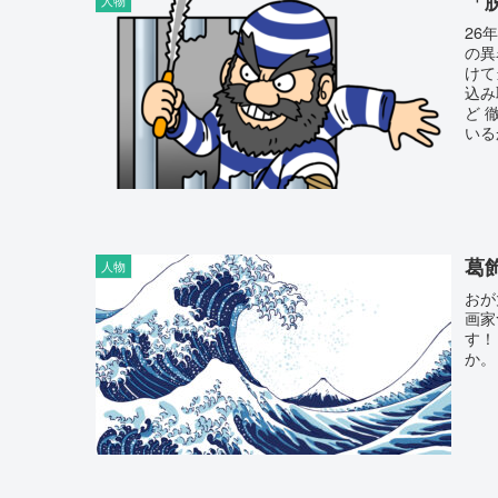
「
26
の異
けて
込み
ど 
いる
葛
人物
おが
画家
す！
か。