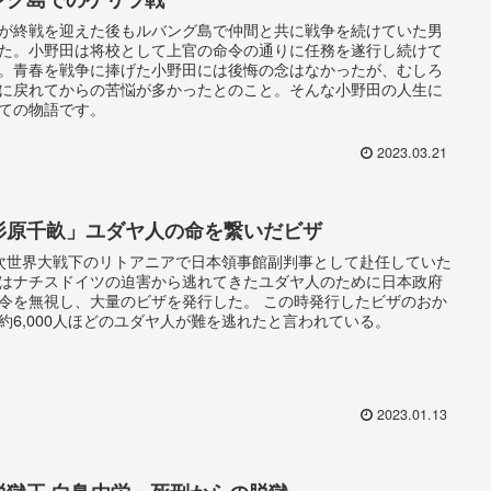
が終戦を迎えた後もルバング島で仲間と共に戦争を続けていた男
た。小野田は将校として上官の命令の通りに任務を遂行し続けて
。青春を戦争に捧げた小野田には後悔の念はなかったが、むしろ
に戻れてからの苦悩が多かったとのこと。そんな小野田の人生に
ての物語です。
2023.03.21
杉原千畝」ユダヤ人の命を繋いだビザ
次世界大戦下のリトアニアで日本領事館副判事として赴任していた
はナチスドイツの迫害から逃れてきたユダヤ人のために日本政府
令を無視し、大量のビザを発行した。 この時発行したビザのおか
約6,000人ほどのユダヤ人が難を逃れたと言われている。
2023.01.13