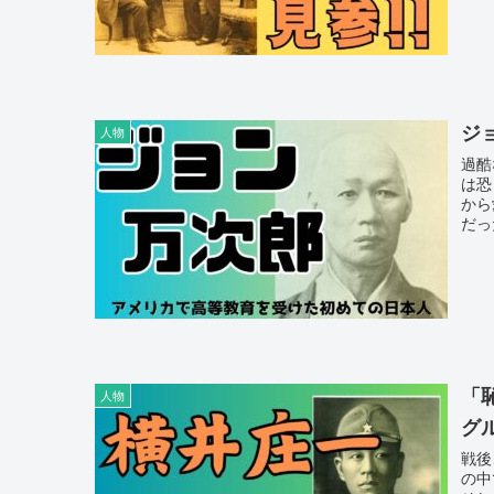
ジ
人物
過酷
は恐
から
だっ
「
人物
グ
戦後
の中