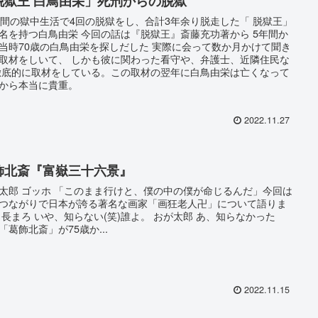
脱獄王 白鳥由栄」死刑からの脱獄
年間の獄中生活で4回の脱獄をし、合計3年余り脱走した「 脱獄王」
名を持つ白鳥由栄 今回の話は『脱獄王』斎藤充功著から 5年間か
当時70歳の白鳥由栄を探しだした 実際に会って数か月かけて聞き
取材をしいて、 しかも彼に関わった看守や、弁護士、近隣住民な
徹底的に取材をしている。この取材の翌年に白鳥由栄は亡くなって
から本当に貴重。
2022.11.27
飾北斎『富嶽三十六景』
太郎 ゴッホ 「このまま行けと、僕の中の僕が命じるんだ」今回は
つながりで日本が誇る著名な画家「画狂老人卍」について語りま
 長まろ いや、知らない(笑)誰よ。 おが太郎 あ、知らなかった
「葛飾北斎」が75歳か...
2022.11.15