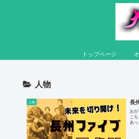
トップページ
人物
長
人物
おが
こち
あっ