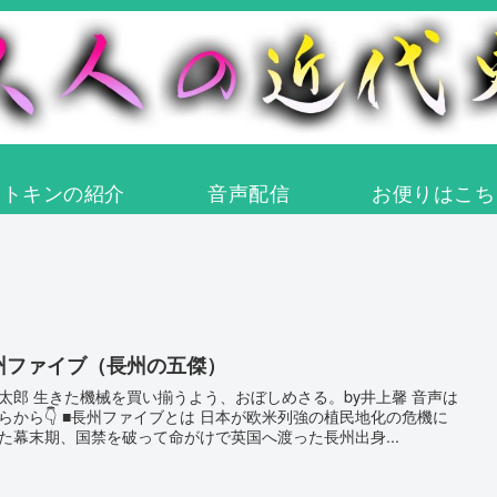
オトキンの紹介
音声配信
お便りはこち
州ファイブ（長州の五傑）
太郎 生きた機械を買い揃うよう、おぼしめさる。by井上馨 音声は
らから👇 ■長州ファイブとは 日本が欧米列強の植民地化の危機に
た幕末期、国禁を破って命がけで英国へ渡った長州出身...