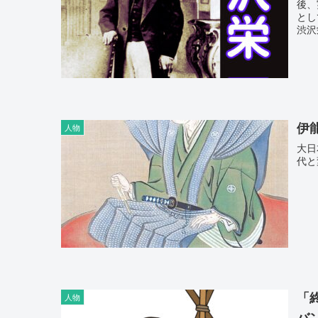
後、
とし
渋沢
伊
人物
大日
代と
「
人物
バ